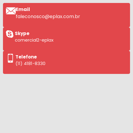
Email
faleconosco@eplax.com.br
Skype
comercial2-eplax
Telefone
(11) 4181-8330