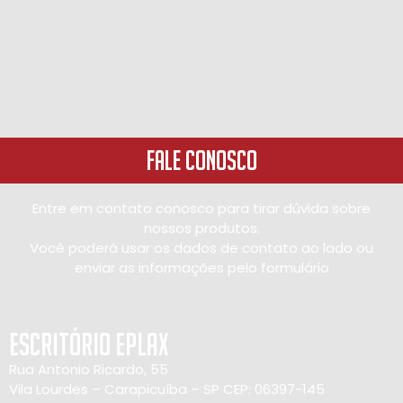
Fale Conosco
Entre em contato conosco para tirar dúvida sobre
nossos produtos.
Você poderá usar os dados de contato ao lado ou
enviar as informações pelo formulário
Escritório Eplax
Rua Antonio Ricardo, 55
Vila Lourdes – Carapicuíba – SP CEP: 06397-145