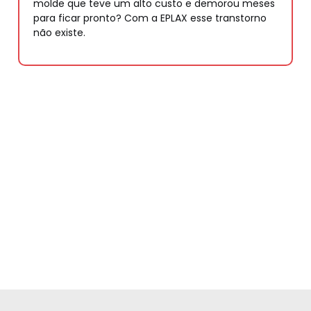
molde que teve um alto custo e demorou meses
para ficar pronto? Com a EPLAX esse transtorno
não existe.
Você também quer ter esses
diferencias em seu projeto?
Entre em contato com a Eplax..