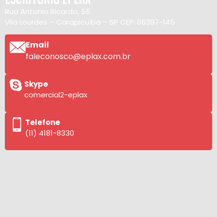
Rua Antonio Ricardo, 55
Vila Lourdes – Carapicuíba – SP CEP: 06397-145
Email
faleconosco@eplax.com.br
Skype
comercial2-eplax
Telefone
(11) 4181-8330