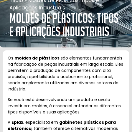
Início
»
Moldes de Plásticos: Tipos e
Aplicações Industriais
Moldes de Plásticos: Tipos
e Aplicações Industriais
Os
moldes de plásticos
são elementos fundamentais
na fabricação de peças industriais em larga escala. Eles
permitem a produção de componentes com alta
precisão, repetibilidade e acabamento profissional,
sendo amplamente utilizados em diversos setores da
indústria.
Se você está desenvolvendo um produto e avalia
investir em moldes, é essencial entender os diferentes
tipos disponíveis e suas aplicações.
A
Eplax
, especialista em
gabinetes plásticos para
eletrônica
, também oferece alternativas modernas