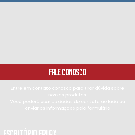
Fale Conosco
Entre em contato conosco para tirar dúvida sobre
nossos produtos.
Você poderá usar os dados de contato ao lado ou
enviar as informações pelo formulário
Escritório Eplax